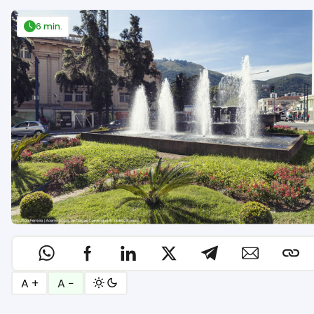
6 min.
A +
A −