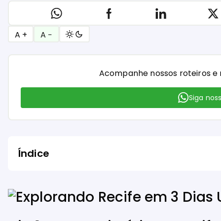
A +
A −
Acompanhe nossos roteiros e 
Siga nos
Índice