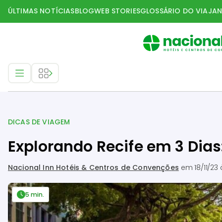
ÚLTIMAS NOTÍCIAS
BLOG
WEB STORIES
GLOSSÁRIO DO VIAJAN
Dicas de Viagem
DICAS DE VIAGEM
Explorando Recife em 3 Dias
Nacional Inn Hotéis & Centros de Convenções
em
18/11/23
5 min.