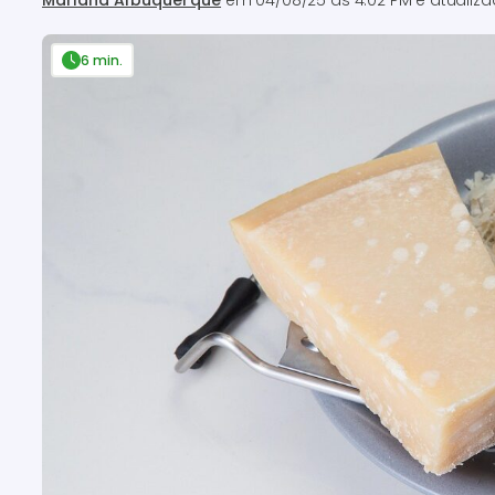
Mariana Albuquerque
em
04/08/25 às 4:02 PM
e atualiz
6 min.