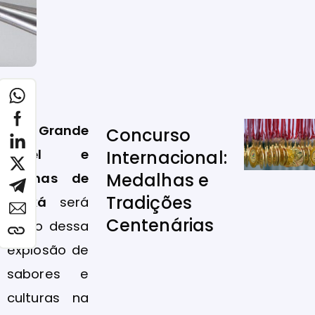
O
Grande
Concurso
Hotel e
Internacional:
Medalhas e
Termas de
Tradições
Araxá
será
Centenárias
palco dessa
explosão de
sabores e
culturas na