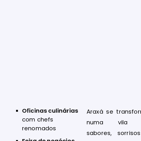
Oficinas culinárias
Araxá se transfo
com chefs
numa vila 
renomados
sabores, sorriso
Feira de negócios