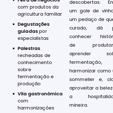
descobertas. En
com produtos da
um gole de vinh
agricultura familiar
um pedaço de que
Degustações
curado, dá p
guiadas
por
conhecer histór
especialistas
de produtore
Palestras
aprender sob
recheadas de
fermentação,
conhecimento
sobre
harmonizar como
fermentação e
sommelier e, cla
produção
aproveitar a belez
Vila gastronômica
a hospitalid
com
mineira.
harmonizações