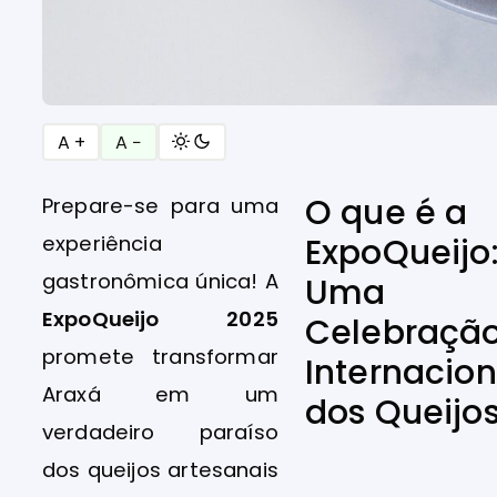
A +
A −
O que é a
Prepare-se para uma
experiência
ExpoQueijo
gastronômica única! A
Uma
ExpoQueijo 2025
Celebraçã
promete transformar
Internacion
Araxá em um
dos Queijo
verdadeiro paraíso
dos queijos artesanais