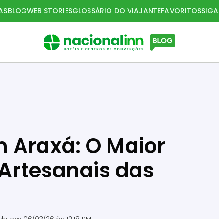
AS
BLOG
WEB STORIES
GLOSSÁRIO DO VIAJANTE
FAVORITOS
SIG
 Araxá: O Maior
 Artesanais das