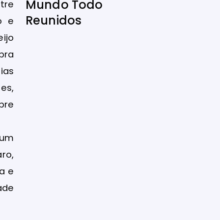
Mundo Todo
tre
Reunidos
o e
ijo
ra
ias
s,
re
 um
ro,
a e
ade