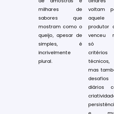
de amostras e
olhares
milhares de
voltam p
sabores que
aquele
mostram como o
produtor 
queijo, apesar de
venceu 
simples, é
só 
incrivelmente
critérios
plural.
técnicos,
mas tam
desafios
diários 
criatividad
persistênc
e mui