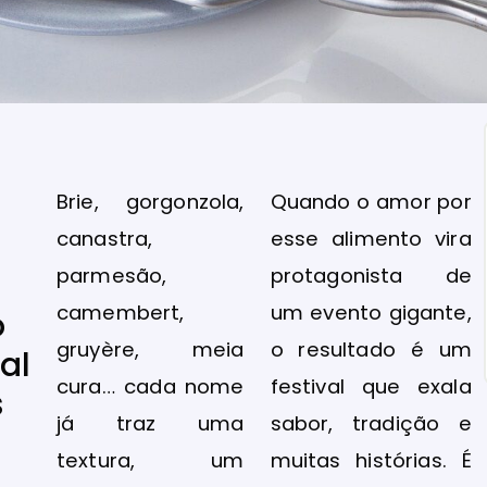
Brie, gorgonzola,
Quando o amor por
canastra,
esse alimento vira
:
parmesão,
protagonista de
camembert,
um evento gigante,
o
gruyère, meia
o resultado é um
al
cura… cada nome
festival que exala
s
já traz uma
sabor, tradição e
textura, um
muitas histórias. É