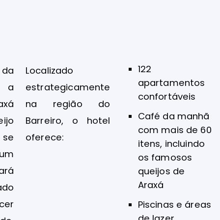
122
 da
Localizado
apartamentos
a a
estrategicamente
confortáveis
axá
na região do
Café da manhã
ijo
Barreiro, o hotel
com mais de 60
 se
oferece:
itens, incluindo
um
os famosos
ará
queijos de
Araxá
ado
er
Piscinas e áreas
de lazer