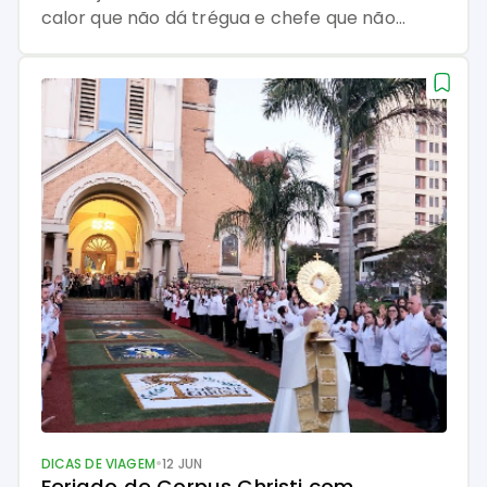
calor que não dá trégua e chefe que não
entende feriado prolongado… Então bora dar
uma pausa nessa rotina e colocar umas boas
risadas na agenda, né? Porque rir não é só o
melhor remédio — é também a desculpa
perfeita pra sair de casa, […]
•
DICAS DE VIAGEM
12 JUN
Feriado de Corpus Christi com 