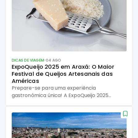
•
DICAS DE VIAGEM
04 AGO
ExpoQueijo 2025 em Araxá: O Maior 
Festival de Queijos Artesanais das 
Américas
Prepare-se para uma experiência
gastronômica única! A ExpoQueijo 2025
promete transformar Araxá em um
verdadeiro paraíso dos queijos artesanais
entre os dias 26 e 29 de junho. Este é o evento
que todo apreciador de queijos não pode
perder. O que é a ExpoQueijo: Uma