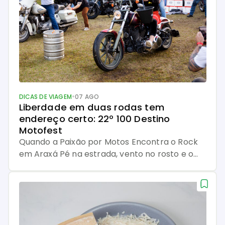
•
DICAS DE VIAGEM
07 AGO
Liberdade em duas rodas tem 
endereço certo: 22º 100 Destino 
Motofest
Quando a Paixão por Motos Encontra o Rock
em Araxá Pé na estrada, vento no rosto e o
motor pulsando no mesmo ritmo do coração.
Quem já sentiu essa sensação sabe: moto não
é só meio de transporte, é estilo de vida. E
quando essa paixão se encontra com música
boa, cerveja gelada, amizades antigas […]