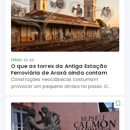
•
FÉRIAS
22 JUL
O que as torres da Antiga Estação 
Ferroviária de Araxá ainda contam
Construções neoclássicas costumam
provocar um pequeno atraso no passo. O
olhar sobe pelas colunas, percorre os
frontões e tenta entender por que tanta
imponência parece caber tão bem em
detalhes delicados. Na Antiga Estação
Ferroviária de Araxá, essa sensação ganha
relógio, torres, mármore e uma história que