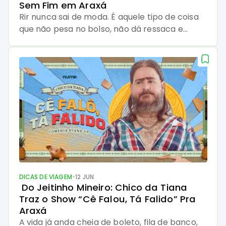
Sem Fim em Araxá
Rir nunca sai de moda. É aquele tipo de coisa
que não pesa no bolso, não dá ressaca e
ainda faz bem pra alma. E quando o humor
vem com sotaque mineiro, cheio de histórias,
fofoca de interior e causos que parecem ter
saído da porta de casa… ah, aí não tem quem
segure a […]
•
DICAS DE VIAGEM
12 JUN
 Do Jeitinho Mineiro: Chico da Tiana 
Traz o Show “Cê Falou, Tá Falido” Pra 
Araxá
A vida já anda cheia de boleto, fila de banco,