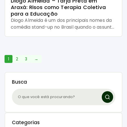
Diogo Almeida – Tarja Preta em 
Araxá: Risos como Terapia Coletiva 
para a Educação
Diogo Almeida é um dos principais nomes da
comédia stand-up no Brasil quando o assunto
é educação. Seu trabalho se destaca por
abordar, de forma leve e envolvente, os
desafios do dia a dia escolar, unindo
entretenimento e reflexão. Em seu
1
2
3
→
espetáculo “Tarja Preta“, que chega a Araxá
no dia 22 de maio no Centro […]
Busca
Categorias