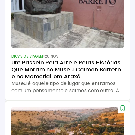
começou quando a chegada dos trilhos ainda
representava […]
•
DICAS DE VIAGEM
20 NOV
Um Passeio Pela Arte e Pelas Histórias 
Que Moram no Museu Calmon Barreto 
e no Memorial em Araxá
Museu é aquele tipo de lugar que entramos
com um pensamento e saímos com outro. Às
vezes, você chega só para “dar uma
olhadinha” e, quando vê, já está ali parado,
arrepiado, pensando em como aquele quadro,
aquele objeto ou aquela história conseguiram
mexer tanto com você. E em Araxá, essa
sensação ganha um charme […]