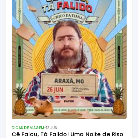
tem. É aí […]
•
DICAS DE VIAGEM
12 JUN
Cê Falou, Tá Falido! Uma Noite de Riso 