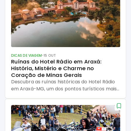
•
DICAS DE VIAGEM
15 OUT
Ruínas do Hotel Rádio em Araxá: 
História, Mistério e Charme no 
Coração de Minas Gerais
Descubra as ruínas históricas do Hotel Rádio
em Araxá-MG, um dos pontos turísticos mais
fascinantes do Complexo do Barreiro.
Conheça a história, lendas e como visitar este
patrimônio tombado. Alguns lugares têm o
dom de guardar segredos em cada pedra. As
ruínas, por exemplo, são como livros abertos
— só que sem capa e com […]