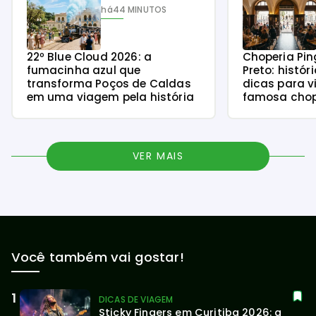
há
44 MINUTOS
22º Blue Cloud 2026: a
Choperia Pin
fumacinha azul que
Preto: histór
transforma Poços de Caldas
dicas para v
em uma viagem pela história
famosa chope
VER MAIS
Você também vai gostar!
DICAS DE VIAGEM
Sticky Fingers em Curitiba 2026: a 