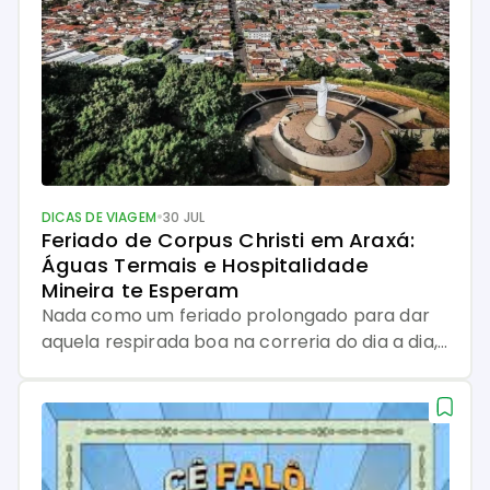
Celebração Internacional dos Queijos Brie,
gorgonzola, canastra, parmesão, camembert,
gruyère, […]
•
DICAS DE VIAGEM
30 JUL
Feriado de Corpus Christi em Araxá: 
Águas Termais e Hospitalidade 
Mineira te Esperam
Nada como um feriado prolongado para dar
aquela respirada boa na correria do dia a dia,
né? E quando o calendário entrega um Corpus
Christi na bandeja, o que a gente quer é
descanso de verdade em um destino que
combine charme, história, gastronomia e
aquele jeitinho acolhedor que só Minas Gerais