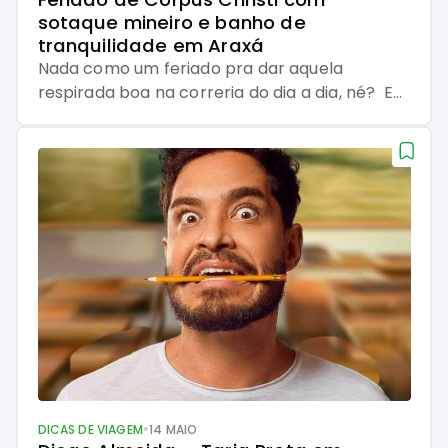
sotaque mineiro e banho de 
tranquilidade em Araxá
Nada como um feriado pra dar aquela
respirada boa na correria do dia a dia, né? E
quando o calendário entrega um Corpus
Christi na bandeja, o que a gente quer é
descanso de verdade. Mas não qualquer
descanso: um descanso com charme, história,
comida boa e aquele jeitinho acolhedor que só
Minas Gerais tem. […]
•
DICAS DE VIAGEM
14 MAIO