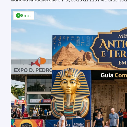
Mariana Albuquerque
em
01/03/26 às 2:26 PM
e atualiza
6 min.