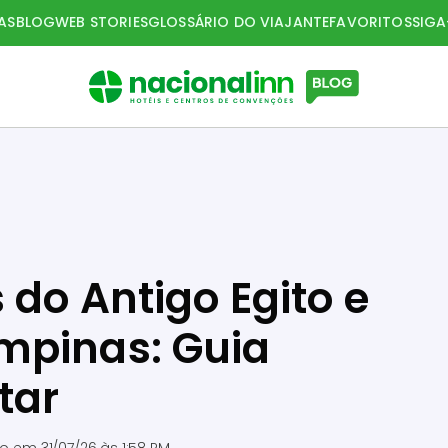
AS
BLOG
WEB STORIES
GLOSSÁRIO DO VIAJANTE
FAVORITOS
SIG
 do Antigo Egito e
mpinas: Guia
tar