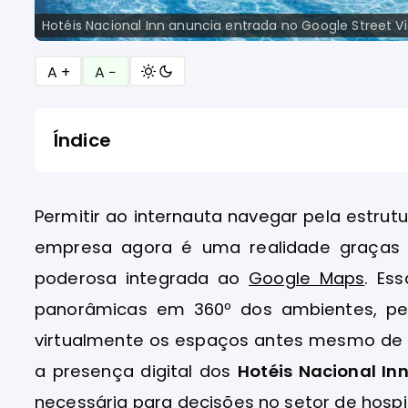
Hotéis Nacional Inn anuncia entrada no Google Street V
A +
A −
Índice
Permitir ao internauta navegar pela estru
empresa agora é uma realidade graça
poderosa integrada ao
Google Maps
. Es
panorâmicas em 360º dos ambientes, pe
virtualmente os espaços antes mesmo de re
a presença digital dos
Hotéis Nacional In
necessária para decisões no setor de hospi