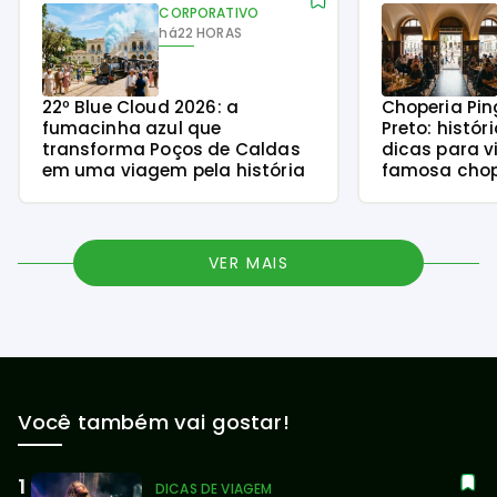
CORPORATIVO
há
22 HORAS
22º Blue Cloud 2026: a
Choperia Pin
fumacinha azul que
Preto: histór
transforma Poços de Caldas
dicas para v
em uma viagem pela história
famosa chope
VER MAIS
Você também vai gostar!
DICAS DE VIAGEM