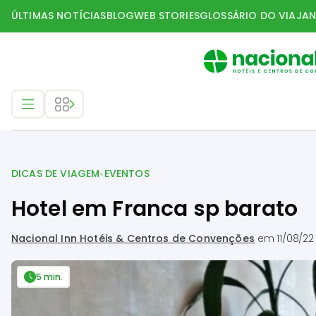
ÚLTIMAS NOTÍCIAS
BLOG
WEB STORIES
GLOSSÁRIO DO VIAJAN
Dicas de Viagem
•
DICAS DE VIAGEM
EVENTOS
Hotel em Franca sp barato
Nacional Inn Hotéis & Centros de Convenções
em
11/08/22
5 min.