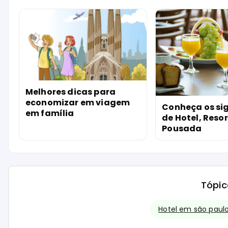
Melhores dicas para
economizar em viagem
Conheça os si
em família
de Hotel, Resor
Pousada
Tópic
Hotel em são paul