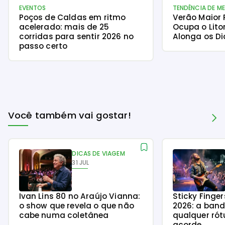
EVENTOS
TENDÊNCIA DE M
Poços de Caldas em ritmo
Verão Maior
acelerado: mais de 25
Ocupa o Lito
corridas para sentir 2026 no
Alonga os Di
passo certo
Você também vai gostar!
DICAS DE VIAGEM
31 JUL
Ivan Lins 80 no Araújo Vianna:
Sticky Finge
o show que revela o que não
2026: a ban
cabe numa coletânea
qualquer rót
acorde