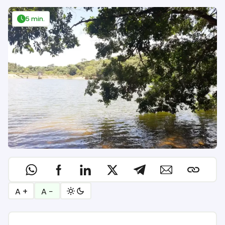
5 min.
A +
A −