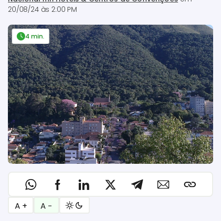
20/08/24 às 2:00 PM
4 min.
A +
A −