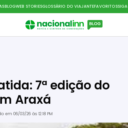
AS
BLOG
WEB STORIES
GLOSSÁRIO DO VIAJANTE
FAVORITOS
SIG
atida: 7ª edição do
 em Araxá
ado em
06/03/26 às 12:18 PM