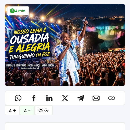
4 min.
A +
A −