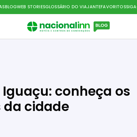
AS
BLOG
WEB STORIES
GLOSSÁRIO DO VIAJANTE
FAVORITOS
SIG
 Iguaçu: conheça os
s da cidade