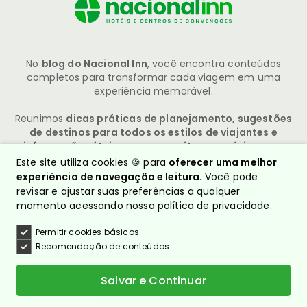
No
blog do Nacional Inn
, você encontra conteúdos
completos para transformar cada viagem em uma
experiência memorável.
Reunimos
dicas práticas de planejamento, sugestões
de destinos para todos os estilos de viajantes e
informações úteis para aproveitar ao máximo sua
estadia
. Seja para uma viagem em família, a dois ou a
Este site utiliza cookies 🍪 para
oferecer uma melhor
trabalho, nosso conteúdo é pensado para ajudar você a
experiência de navegação e leitura
. Você pode
tomar as melhores decisões, economizar tempo e
revisar e ajustar suas preferências a qualquer
descobrir oportunidades únicas.
momento acessando nossa
política de privacidade
.
Explore roteiros, tendências do turismo, experiências
Permitir cookies básicos
exclusivas e
tudo o que você precisa para viajar com
Recomendação de conteúdos
mais conforto
, segurança e tranquilidade.
Salvar e Continuar