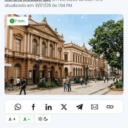
atualizado em
31/07/26 às 1:54 PM
7 min.
A +
A −