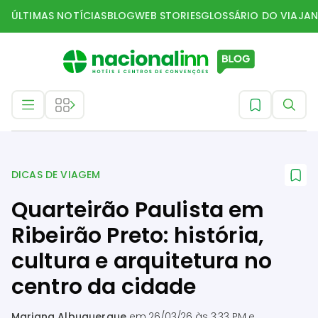
ÚLTIMAS NOTÍCIAS
BLOG
WEB STORIES
GLOSSÁRIO DO VIAJAN
Dicas de Viagem
DICAS DE VIAGEM
Quarteirão Paulista em
Ribeirão Preto: história,
cultura e arquitetura no
centro da cidade
Mariana Albuquerque
em
26/03/26 às 3:33 PM
e