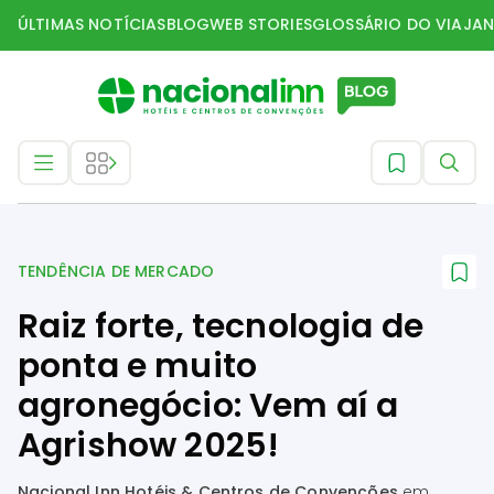
ÚLTIMAS NOTÍCIAS
BLOG
WEB STORIES
GLOSSÁRIO DO VIAJAN
Tendência de mercado
TENDÊNCIA DE MERCADO
Raiz forte, tecnologia de
ponta e muito
agronegócio: Vem aí a
Agrishow 2025!
Nacional Inn Hotéis & Centros de Convenções
em