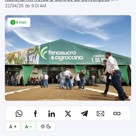
22/04/25 às 9:01 AM
4 min.
A +
A −