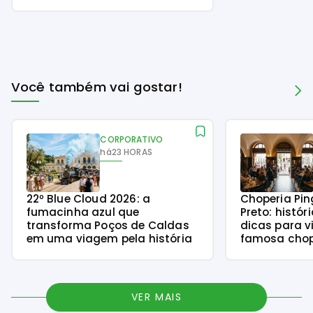
Você também vai gostar!
CORPORATIVO
há
23 HORAS
22º Blue Cloud 2026: a
Choperia Pin
fumacinha azul que
Preto: histór
transforma Poços de Caldas
dicas para v
em uma viagem pela história
famosa chope
VER MAIS