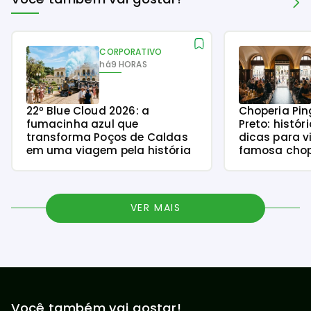
CORPORATIVO
há
9 HORAS
22º Blue Cloud 2026: a
Choperia Pin
fumacinha azul que
Preto: histór
transforma Poços de Caldas
dicas para v
em uma viagem pela história
famosa chope
VER MAIS
Você também vai gostar!