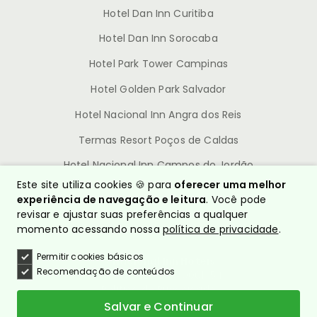
Hotel Dan Inn Curitiba
Hotel Dan Inn Sorocaba
Hotel Park Tower Campinas
Hotel Golden Park Salvador
Hotel Nacional Inn Angra dos Reis
Termas Resort Poços de Caldas
Hotel Nacional Inn Campos do Jordão
Este site utiliza cookies 🍪 para
oferecer uma melhor
experiência de navegação e leitura
. Você pode
revisar e ajustar suas preferências a qualquer
momento acessando nossa
política de privacidade
.
Permitir cookies básicos
© Nacional Inn Hotéis
Recomendação de conteúdos
CNPJ: 10.628.960/0001-54
Política de Privacidade
Quem somos?
Salvar e Continuar