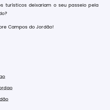
s turísticos deixariam o seu passeio pela
ado?
sobre Campos do Jordão!
dao
Jordao
rdão