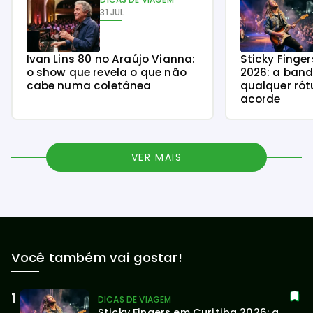
31 JUL
Ivan Lins 80 no Araújo Vianna:
Sticky Finge
o show que revela o que não
2026: a ban
cabe numa coletânea
qualquer rót
acorde
VER MAIS
Você também vai gostar!
DICAS DE VIAGEM
Sticky Fingers em Curitiba 2026: a 