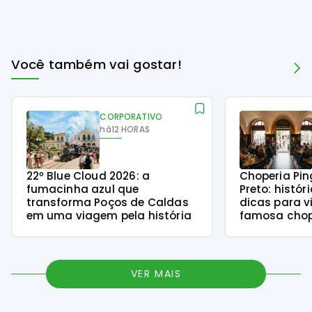
Você também vai gostar!
CORPORATIVO
há
12 HORAS
22º Blue Cloud 2026: a
Choperia Pin
fumacinha azul que
Preto: histór
transforma Poços de Caldas
dicas para v
em uma viagem pela história
famosa chope
VER MAIS