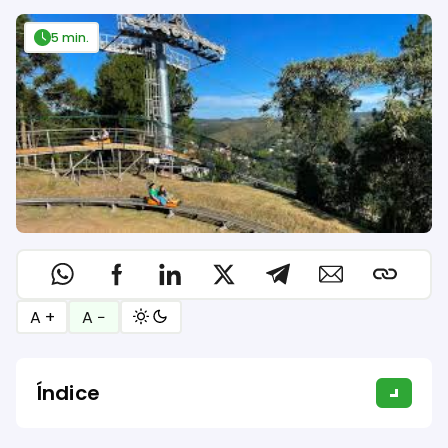
5 min.
A +
A −
Índice