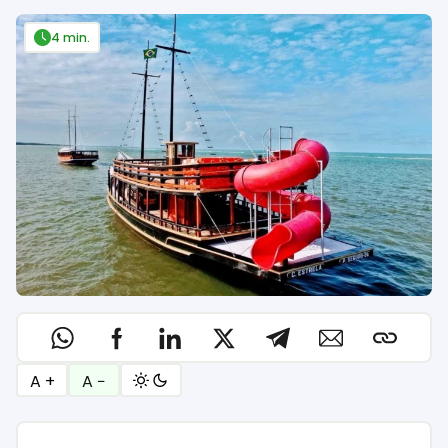
4 min.
A +
A −