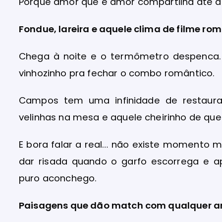
Porque amor que é amor compartilha até a 
Fondue, lareira e aquele clima de filme ro
Chega à noite e o termômetro despenca. A
vinhozinho pra fechar o combo romântico.
Campos tem uma infinidade de restauran
velinhas na mesa e aquele cheirinho de quei
E bora falar a real… não existe momento ma
dar risada quando o garfo escorrega e a
puro aconchego.
Paisagens que dão match com qualquer 