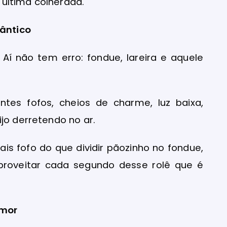
última colherada.
mântico
í não tem erro: fondue, lareira e aquele
tes fofos, cheios de charme, luz baixa,
jo derretendo no ar.
is fofo do que dividir pãozinho no fondue,
proveitar cada segundo desse rolê que é
amor