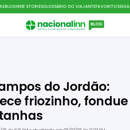
AS
BLOG
WEB STORIES
GLOSSÁRIO DO VIAJANTE
FAVORITOS
SIG
ampos do Jordão:
ce friozinho, fondue
ntanhas