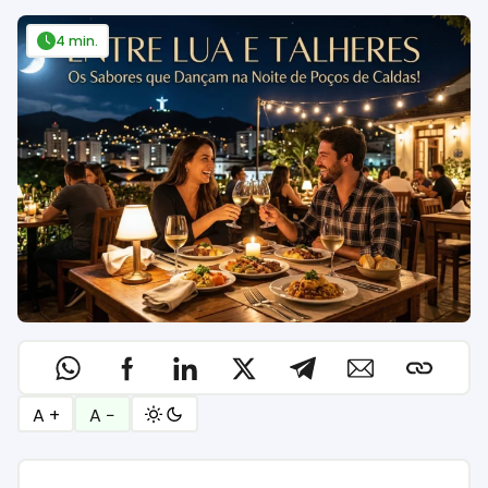
4 min.
A +
A −