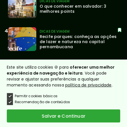
DICAS DE VIAGEM
O que conhecer em salvador: 3 
melhores points
DICAS DE VIAGEM
Recife parques: conheça as opções 
de lazer e natureza na capital 
pernambucana
Este site utiliza cookies 🍪 para
oferecer uma melhor
experiência de navegação e leitura
. Você pode
revisar e ajustar suas preferências a qualquer
momento acessando nossa
política de privacidade
.
Permitir cookies básicos
Recomendação de conteúdos
No
blog do Nacional Inn
, você encontra conteúdos
completos para transformar cada viagem em uma
Salvar e Continuar
experiência memorável.