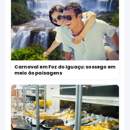
Carnaval em Foz do Iguaçu: sossego em
meio às paisagens