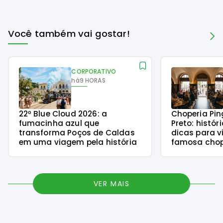
Você também vai gostar!
CORPORATIVO
há
9 HORAS
22º Blue Cloud 2026: a
Choperia Pin
fumacinha azul que
Preto: histór
transforma Poços de Caldas
dicas para v
em uma viagem pela história
famosa chope
VER MAIS