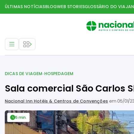
ÚLTIMAS NOTÍCIAS
BLOG
WEB STORIES
GLOSSÁRIO DO VIAJAN
Dicas de Viagem
•
DICAS DE VIAGEM
HOSPEDAGEM
Sala comercial São Carlos S
Nacional Inn Hotéis & Centros de Convenções
em
05/01/2
5 min.