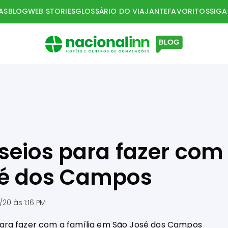
AS
BLOG
WEB STORIES
GLOSSÁRIO DO VIAJANTE
FAVORITOS
SIG
seios para fazer com
sé dos Campos
/20 às 1:16 PM